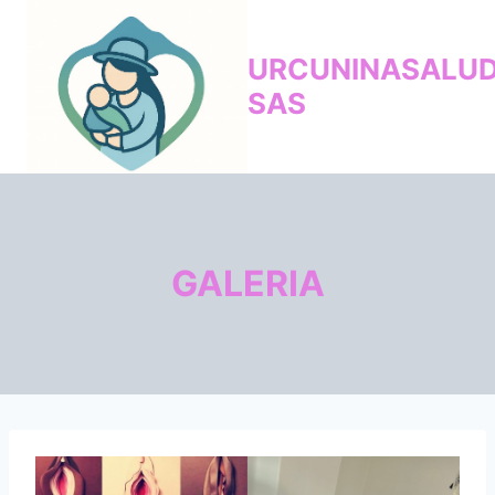
Saltar
al
URCUNINASALU
contenido
SAS
GALERIA